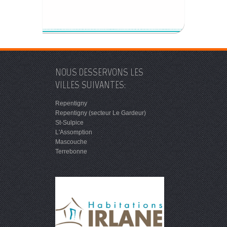
NOUS DESSERVONS LES
VILLES SUIVANTES:
Repentigny
Repentigny (secteur Le Gardeur)
St-Sulpice
L'Assomption
Mascouche
Terrebonne