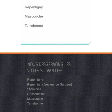
Repentigny
Mascouche
Terrebonne
NOUS DESSERVONS LES
VILLES SUIVANTES:
Repentigny
Repentigny (secteur Le Gardeur)
St-Sulpice
L'Assomption
Mascouche
Terrebonne