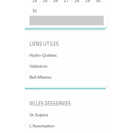
24
25
26
27
28
29
30
31
LIENS UTILES
Hydro-Québec
Vidéotron
Bell Affaires
VILLES DESSERVIES
St-Sulpice
L'Assomption