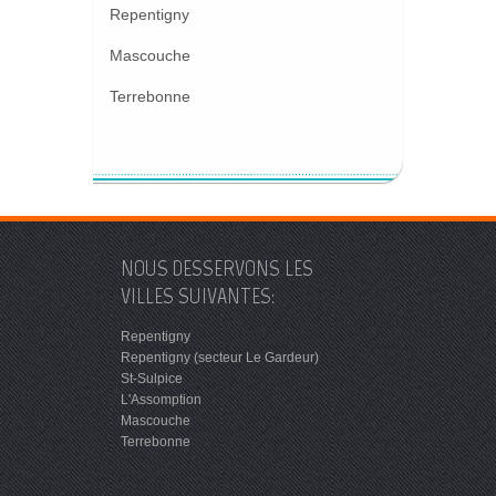
Repentigny
Mascouche
Terrebonne
NOUS DESSERVONS LES
VILLES SUIVANTES:
Repentigny
Repentigny (secteur Le Gardeur)
St-Sulpice
L'Assomption
Mascouche
Terrebonne